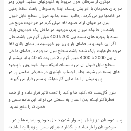
دیگری از سرطان خون مربوط به گلوبولهای سفید خون) ودر
مواردی همزمان با افزایش ریسک ابتلا به سرطان باعث سقط جنین
در خانمها نیز می گردد. جالب است بدانید:میزان سطح قابل قبول
بنزن در هوای ازاد حدود 50 میلی گرم در هر فوت مربع می
باشد،در حالیکه میزان بنزن موجود در داخل یک خودروی پارک
شده با پنجره های بسته بین 200تا 400 میلی گرم می باشد.حال
اگر این خودرو در فضای باز و زیر نور خورشید در دمای بالای 60
درجه فارنهایت پارک شده باشد سطح بنزن موجود در فضای داخل
ان بین 2000 تا 4000 میلی گرم بالا می رود که 40 برابر بیشتر از
سطح قابل قبول ان می باشد.افرادیکه سوار خودرویی با پنجره
های بسته می شوند بطور اجتناب ناپذیری در معرض تنفس پی در
پی و بیش از اندازه این گاز مهلک و سمی قرار می گیرند.
بنزن گازیست که :کلیه ها و کبد را تحت تاثیر قرار داده و از همه
خطرناکتر اینکه بدن انسان به سختی می تواند این ماده سمی و
خطرناک را دفع نماید.
پس دوستان عزیز قبل از سوار شدن داخل خودرو، پنجره ها و درب
خودرویتان را باز نمایید و بگذارید هوای سمی و زهرالود انباشته