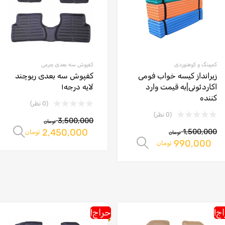
کمپینگ و کوهنوردی
کفپوش سه بعدی چرمی
زیرانداز کیسه خواب فومی
کفپوش سه بعدی ریوچند
اکاردئونی|به قیمت وارد
لایه درجه۱
کننده
(0 نظر)
(0 نظر)
3,500,000
تومان
2,450,000
1,500,000
ا
تومان
تومان
990,000
انتخاب گزینه ها
تومان
ج!
حراج!