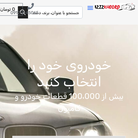
0
تومان
09120045065
خودروی خود را
انتخاب کنید
بیش از 100،000 قطعات خودرو و
کامیون