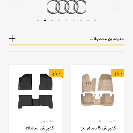
جدیدترین محصولات
حراج!
حراج!
کفپوش لبه بلند
سانا خارجی
کفپوش 5 بعدی بنز
کفپوش سانتافه