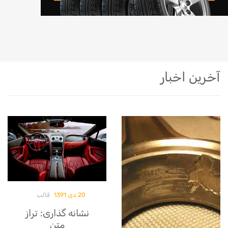
آخرین
اخبار
20 دی 1391
قالب
نشانه گذاری: تراز
متن