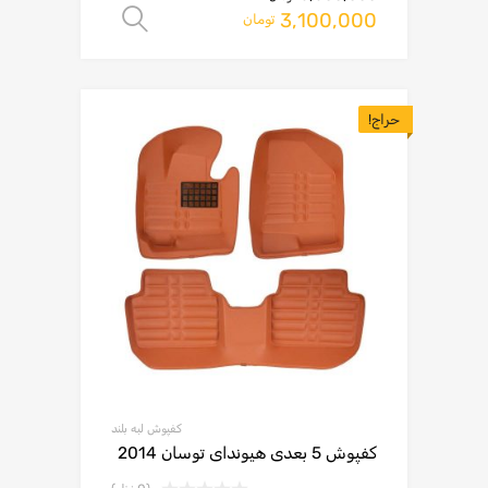
3,100,000
انتخاب گزینه ها
تومان
حراج!
کفپوش لبه بلند
کفپوش 5 بعدی هیوندای توسان 2014