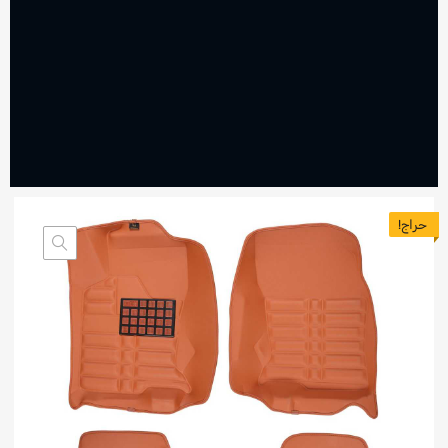
حراج!