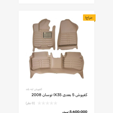
حراج!
کفپوش لبه بلند
کفپوش 5 بعدی IX35 توسان 2008
(0 نظر)
3,600,000
تومان