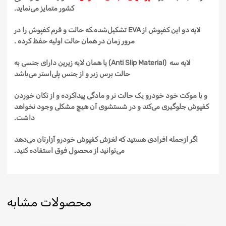
کشور متمایز
می‌نماید
.
لایه
دو
این
کفپوش
از
EVA
تشکیل‌شده
.
که
حالت و فرم
کفپوش
را در
مرور زمان در همان حالت اولیه حفظ کرده .
لایه
سه
(Anti Slip Material)
یا همان لایه زیرین دارای جنسی
به
حالت
برس زبر و
از جنس
پلی‌استر
می‌باشد
و با موکت خود خودرو
یک
حالت نر
و مادگی
پیداکرده
و از تکان خوردن
کفپوش
جلوگیری
می‌کند
و در شستشوی آن هیچ مشکلی وجود نخواهد
داشت.
اگر
ازجمله
افرادی هستید که لغزش
کفپوش
خودرو آزارتان می‌دهد
می‌توانید از محصول فوق استفاده کنید
.
محصولات مشابه