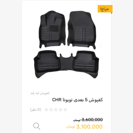
حراج!
کفپوش لبه بلند
کفپوش 5 بعدی تویوتا CHR
(0 نظر)
3,600,000
تومان
3,100,000
انتخاب گزینه ها
تومان