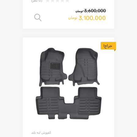
(0 نظر)
3,600,000
تومان
3,100,000
انتخاب گزینه ها
تومان
حراج!
کفپوش لبه بلند