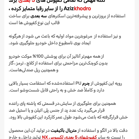
نکته مهمی که تمامی
کفپوش
های
5 بعدی
برند
khodro
Aziz
را از سایر رقبا متمایز کرده ،
استفاده از
بروزترین
و
پیشرفته‌ترین
اسکنرهای
سه
بعدی
برای ساخت
قالب این نوع
کفپوش
ها است
و نیز استفاده از مرغوبترین مواد اولیه که باعث می شود از هرگونه
ایجاد بوی نامطبوع داخل خودرو جلوگیری شود.
از
همه
مهم‌تر
آنالیز آن برای پوشش
100
%
موکت خودرو
بدون
کوچک‌ترین
مزاحمتی برای استفاده از کلاچ ، ترمز ، گاز
و
همچنین
ریل
صندلی‌هاست
.
رویه
این
کفپوش
از
چرم
PU
استفاده‌شده
که استقامت بسیار بالایی
دارد و
کاملاً
ضد خش و
به‌ راحتی
قابل
شست‌وشو
است.
همچنین برای جلوگیری از سایش
،
در قسمتی که پاشنه پای راننده
قرار
می‌گیرد یک
عدد
پد از جنس
پلی
اتیلن
و یا استیل
ضد
خش
قرارگرفته
که باعث
می‌شود
طول عمر کارکرد این
کفپوش
بالا رود.
دقت بالا در الگو و استفاده از
متریال
باکیفیت
در
تولید آن
،
این محصول
را نسبت به سایر
کفپوشهای 5 بعدی لکسوس NX
تولید داخل و خارج