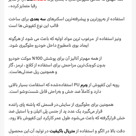
رقبا متمایز کرده ،
استفاده از
به‌روزترین
و
پیشرفته‌ترین
اسکنرهای
سه
بعدی
برای ساخت
قالب این نوع
کفپوش
ها است
ونیز استفاده از مرغوب ترین مواد اولیه که باعث می شود از هرگونه
ایجاد بوی نامطبوع داخل خودرو جلوگیری شود.
از
همه
مهم‌تر
آنالیز آن برای پوشش
100
%
موکت خودرو
بدون
کوچک‌ترین
مزاحمتی برای استفاده از کلاچ ، ترمز ، گاز
و
همچنین
ریل
صندلی‌هاست
.
رویه
این
کفپوش
از
چرم
PU
استفاده‌شده
که استقامت بسیار بالایی
دارد و
کاملاً
ضد خش و
به‌راحتی
قابل
شست‌وشو
است.
همچنین برای جلوگیری از سایش
،
در قسمتی که پاشنه پای راننده
قرار
می‌گیرد یک
عدد
پد از جنس
پلی
اتیلن
و یا استیل
ضد
خش
قرارگرفته
که باعث
می‌شود
طول عمر کارکرد این
کفپوش
بالا رود.
دقت بالا در الگو و استفاده از
متریال
باکیفیت
در
تولید آن
،
این محصول