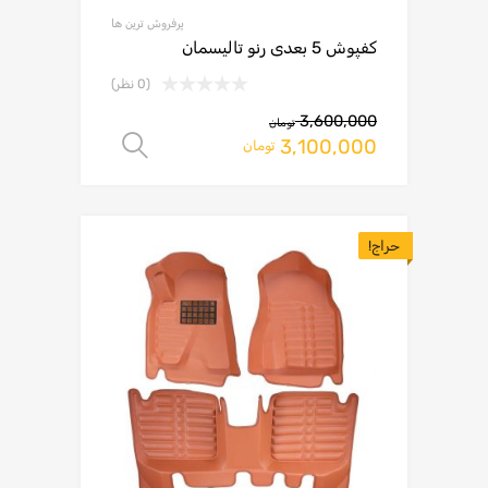
پرفروش ترین ها
کفپوش 5 بعدی رنو تالیسمان
(0 نظر)
3,600,000
تومان
3,100,000
انتخاب گزینه ها
تومان
حراج!