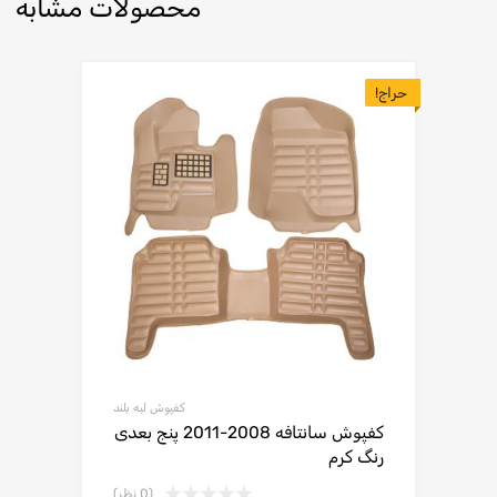
محصولات مشابه
حراج!
کفپوش لبه بلند
کفپوش سانتافه 2008-2011 پنج بعدی
رنگ کرم
(0 نظر)