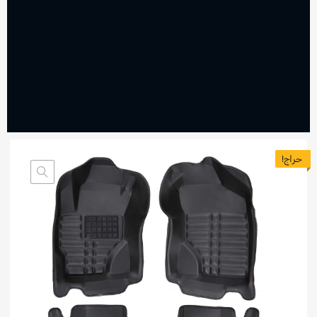
حراج!