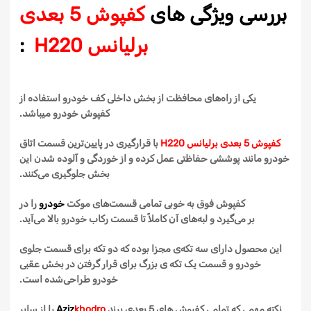
بررسی ویژگی های
کفپوش 5 بعدی
برلیانس H220
:
یکی از راه‌های محافظت از بخش داخلی کف خودرو استفاده از
کفپوش
خودرو میباشد.
کفپوش 5 بعدی برلیانس H220
با قرارگیری در پایین‌ترین قسمت اتاق
خودرو مانند پوششی حفاظتی عمل کرده و از خوردگی و آلوده شدن این
بخش جلوگیری
می‌کنند
.
کفپوش
فوق به خوبی تمامی
قسمت‌های
موکت
خودرو
را
در
بر
می‌گیرد
و
لبه‌های
آن
کاملاً
تا قسمت رکاب خودرو بالا
می‌آید
.
این محصول دارای
سه
تکه‌ی
مجزا بوده که
دو
تکه
برای قسمت جلوی
خودرو و قسمت
یک
تکه ی بزرگ برای
قرار گرفتن
در بخش عقبی
خودرو
طراحی‌شده
است.
نکته مهمی که تمامی
کفپوش
های
5
بعدی
برند
khodro
Aziz
را از سایر