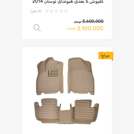
کفپوش 5 بعدی هیوندای توسان 2014
(0 نظر)
3,600,000
تومان
3,100,000
انتخاب گزینه ها
تومان
حراج!