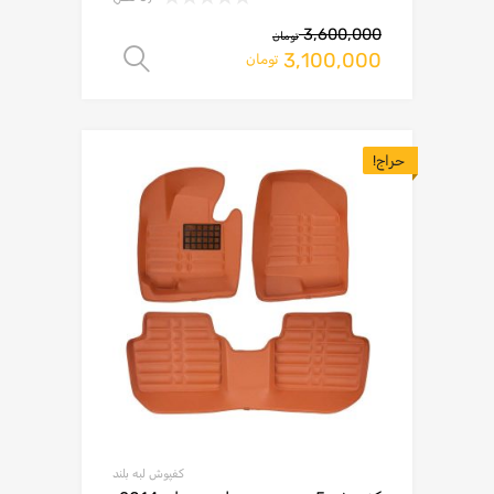
3,600,000
تومان
3,100,000
انتخاب گزینه ها
تومان
حراج!
کفپوش لبه بلند