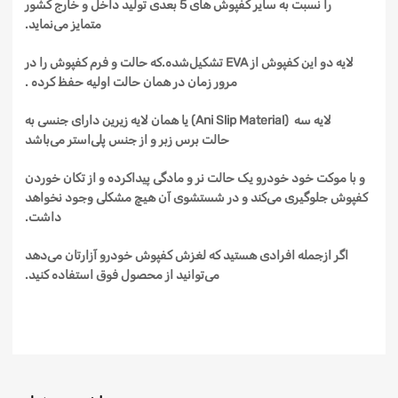
را نسبت به سایر
کفپوش
های 5 بعدی تولید داخل و خارج کشور
متمایز
می‌نماید
.
لایه
دو
این
کفپوش
از
EVA
تشکیل‌شده
.
که
حالت و فرم
کفپوش
را در
مرور زمان در همان حالت اولیه حفظ کرده .
لایه
سه
(Ani Slip Material)
یا همان لایه زیرین دارای جنسی
به
حالت
برس زبر و
از جنس
پلی‌استر
می‌باشد
و با موکت خود خودرو
یک
حالت نر
و مادگی
پیداکرده
و از تکان خوردن
کفپوش
جلوگیری
می‌کند
و در شستشوی آن هیچ مشکلی وجود نخواهد
داشت.
اگر
ازجمله
افرادی هستید که لغزش
کفپوش
خودرو آزارتان می‌دهد
می‌توانید از محصول فوق استفاده کنید
.