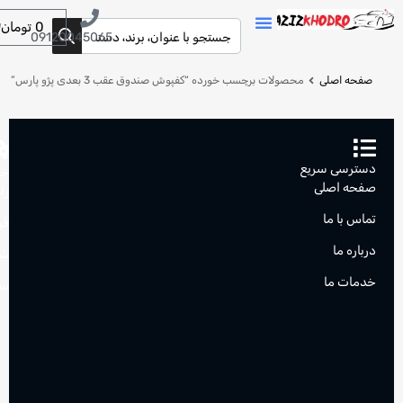
0
تومان
09120045065
صفحه اصلی
محصولات برچسب خورده “کفپوش صندوق عقب 3 بعدی پژو پارس”
دسترسی سریع
خد
صفحه اصلی
را
تماس با ما
قو
درباره ما
شر
خدمات ما
سو