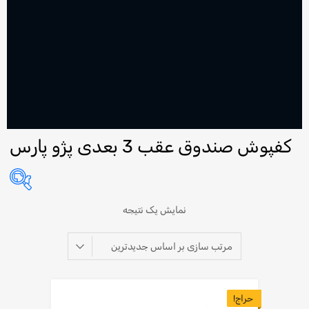
کفپوش صندوق عقب 3 بعدی پژو پارس
نمایش یک نتیجه
حراج!