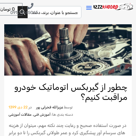
0
تومان
09120045065
چطور از گیربکس اتوماتیک خودرو
مراقبت کنیم؟
توسط
عزیزالله فخرایی پور
در
22 دی 1399
دسته بندی ها:
آموزش فنی
,
مقالات آموزشی
در صورت استفاده صحیح و رعایت چند نکته مهم، میتوان از هزینه
های سرسام آور پیشگیری کرد و عمر طولانی گیربکس را تا دو برابر