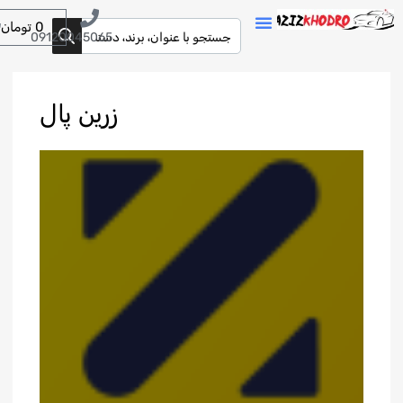
0
تومان
09120045065
زرین پال